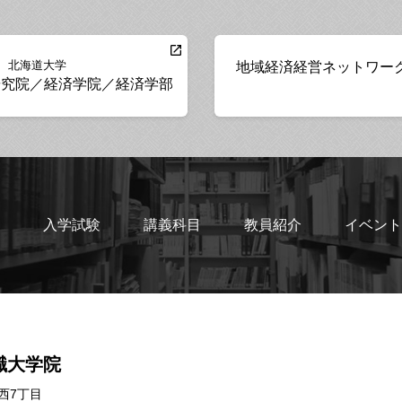
北海道大学
地域経済経営ネットワー
研究院／経済学院／経済学部
入学試験
講義科目
教員紹介
イベント
職大学院
西7丁目