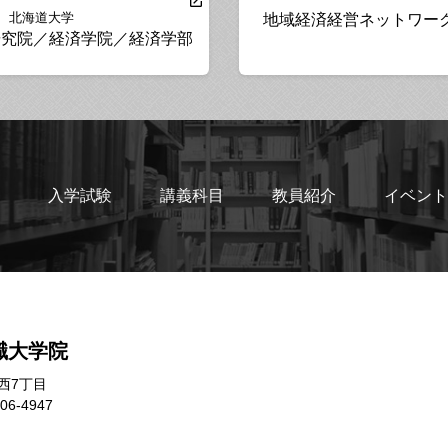
北海道大学
地域経済経営ネットワー
研究院／経済学院／経済学部
入学試験
講義科目
教員紹介
イベント
職大学院
西7丁目
706-4947